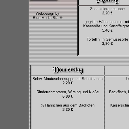
Zucchinicremesuppe
2,20 €
Webdesign by
Blue Media Star®
gegrillte Hähnchenbrust mi
Käsesoße und Kartoffelgrat
5,40 €
Tortellini in Gemüsesoße
3,90 €
Schw. Mautaschensuppe mit Schnittlauch
L
2,20 €
Rinderrahmbraten, Wirsing und Klöße
Backfisch, 
6,80 €
½ Hähnchen aus dem Backofen
Kaiserschm
3,20 €