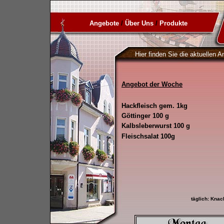
Angebote
/
Über Uns
/
Produkte
Hier finden Sie die aktuellen
Angebot der Woche
Hackfleisch gem. 1kg
Göttinger 100 g
Kalbsleberwurst 100 g
Fleischsalat 100g
täglich: Knac