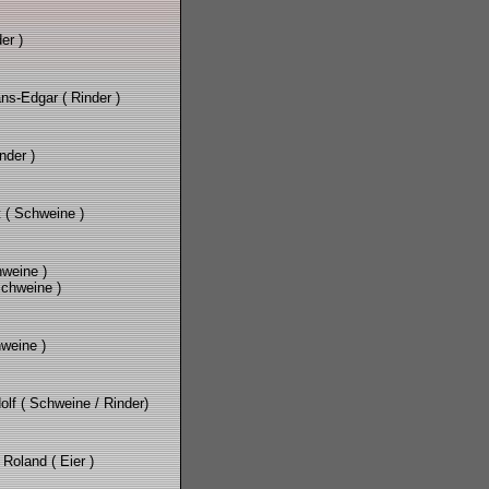
er )
ns-Edgar ( Rinder )
nder )
t ( Schweine )
weine )
Schweine )
weine )
olf ( Schweine / Rinder)
Roland ( Eier )