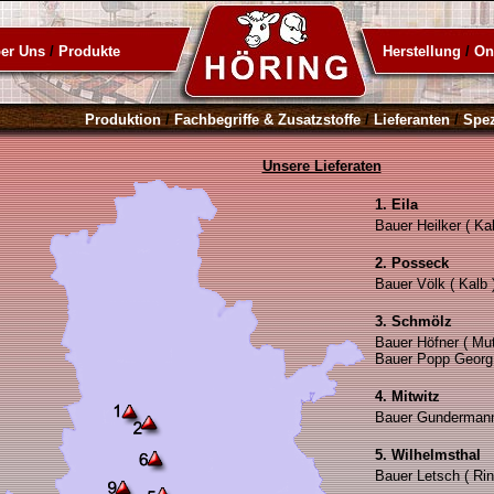
er Uns
/
Produkte
Herstellung
/
On
Produktion
/
Fachbegriffe & Zusatzstoffe
/
Lieferanten
/
Spez
Unsere Lieferaten
1. Eila
Bauer Heilker ( Kal
2. Posseck
Bauer Völk ( Kalb 
3. Schmölz
Bauer Höfner ( Mu
Bauer Popp Georg 
4. Mitwitz
Bauer Gundermann 
5. Wilhelmsthal
Bauer Letsch ( Rin