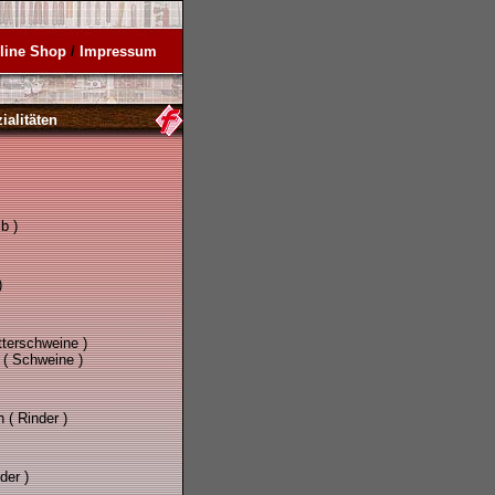
line Shop
/
Impressum
ialitäten
b )
)
tterschweine )
( Schweine )
( Rinder )
der )