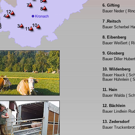
6. Gifting
Bauer Neder ( Rind
7 .Reitsch
Bauer Scherbel Ha
8. Eibenberg
Bauer Weißert ( Ri
9. Glosberg
Bauer Diller Huber
10. Wildenberg
Bauer Hauck ( Sch
Bauer Hühnlein ( 
11. Hain
Bauer Walda ( Sch
12. Bächlein
Bauer Lindlein Rud
13. Zedersdorf
Bauer Truckenbrot 