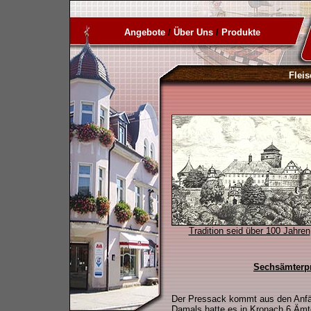
Angebote
/
Über Uns
/
Produkte
Flei
Tradition seid über 100 Jahren
Sechsämterp
Der Pressack kommt aus den Anfä
Damals hatte es in Kronach 6 Äm